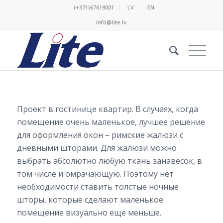
(+371)67619001
LV
EN
info@lite.lv
Проект в гостинице квартир.
В
случаях
,
когда
помещение
очень
маленькое
,
лучшее
решение
для
оформления
окон
–
римские
жалюзи
с
дневными
шторами
.
Для
жалюзи
можно
выбрать
абсолютно
любую
ткань
занавесок
,
в
том
числе
и
омрачающую
.
Поэтому
нет
необходимости
ставить
толстые
ночные
шторы
,
которые
сделают
маленькое
помещение
визуально
еще
меньше
.