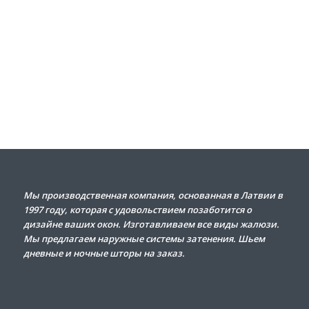
Мы
производственная
компания
,
основанная
в
Латвии
в
1997
году
,
которая
с
удовольствием
позаботится
о
дизайне
ваших
окон
.
Изготавливаем
все
виды
жалюзи
.
Мы
предлагаем
наружные
системы
затенения
.
Шьем
дневные
и
ночные
шторы
на
заказ
.