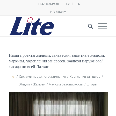
(+371)67619001
LV
EN
info@lite.lv
Наши
проекты
жалюзи
,
занавески
,
защитные
жалюзи
,
маркизы
,
укрепления
занавесок
,
жалюзи
наружного
/
фасада
по
всей
Латвии
.
All
/
Cистеми наружного затенения
/
Kрепления для штор
/
Oбщий
/
Жалюзи
/
Жалюзи безопасности
/
Шторы