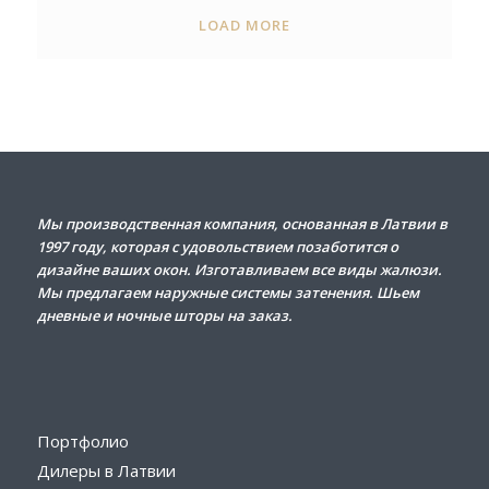
LOAD MORE
Мы
производственная
компания
,
основанная
в
Латвии
в
1997
году
,
которая
с
удовольствием
позаботится
о
дизайне
ваших
окон
.
Изготавливаем
все
виды
жалюзи
.
Мы
предлагаем
наружные
системы
затенения
.
Шьем
дневные
и
ночные
шторы
на
заказ
.
Портфолио
Дилеры
в
Латвии