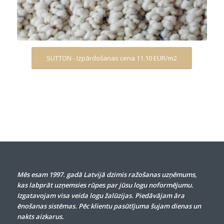
SUTTON - Izpārdošanas cena 11.10 EUR/m2
Mēs esam 1997. gadā Latvijā dzimis ražošanas uzņēmums,
kas labprāt uzņemsies rūpes par jūsu logu noformējumu.
Izgatavojam visa veida logu žalūzijas. Piedāvājam āra
ēnošanas sistēmas. Pēc klientu pasūtījuma šujam dienas un
nakts aizkarus.