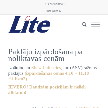
(+371)67619001
info@lite.lv
Paklāju izpārdošana pa
noliktavas cenām
Izpārdodam
Shaw Industries
, Inc (ASV) ražotus
paklājus
(izpārdošanas cenas 4.10 – 11.10
EUR/m2)
.
IEVĒRO! Daudzām pozīcijām ir nelieli
atlikumi!