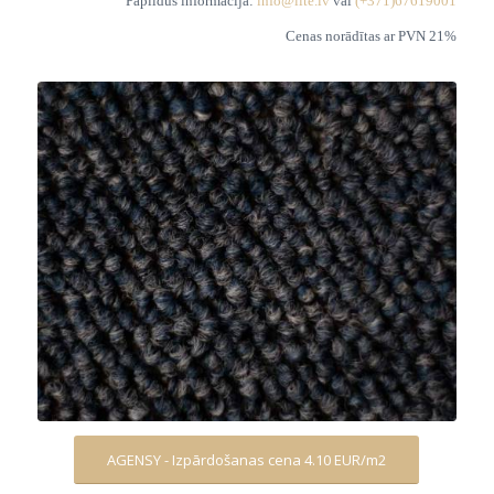
Papildus informācija:
info@lite.lv
vai
(+371)67619001
Cenas norādītas ar PVN 21%
AGENSY - Izpārdošanas cena 4.10 EUR/m2