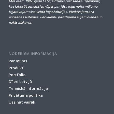
Mēs esam 1997. gadā Latvijā dzimis ražošanas uzņēmums,
kas labprāt uzņemsies rūpes par jūsu logu noformējumu.
Izgatavojam visa veida logu žalūzijas. Piedāvājam āra
ēnošanas sistēmas. Pēc klientu pasūtījuma šujam dienas un
nakts aizkarus.
NODERĪGA INFORMĀCIJA
Par mums
Produkti
Portfolio
Dīleri Latvijā
Tehniskā informācija
Privātuma politika
Uzzināt vairāk