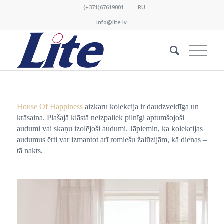
(+371)67619001
RU
info@lite.lv
House Of Happiness
aizkaru kolekcija ir daudzveidīga un
krāsaina. Plašajā klāstā neizpaliek pilnīgi aptumšojoši
audumi vai skaņu izolējoši audumi. Jāpiemin, ka kolekcijas
audumus ērti var izmantot arī romiešu žalūzijām, kā dienas –
tā nakts.