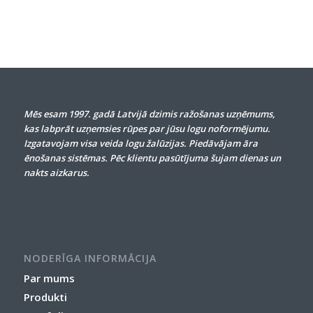
Mēs esam 1997. gadā Latvijā dzimis ražošanas uzņēmums,
kas labprāt uzņemsies rūpes par jūsu logu noformējumu.
Izgatavojam visa veida logu žalūzijas. Piedāvājam āra
ēnošanas sistēmas. Pēc klientu pasūtījuma šujam dienas un
nakts aizkarus.
NODERĪGA INFORMĀCIJA
Par mums
Produkti