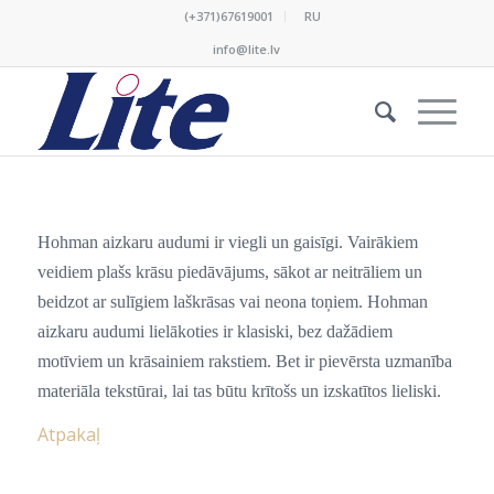
(+371)67619001
RU
info@lite.lv
Hohman aizkaru audumi ir viegli un gaisīgi. Vairākiem
veidiem plašs krāsu piedāvājums, sākot ar neitrāliem un
beidzot ar sulīgiem laškrāsas vai neona toņiem. Hohman
aizkaru audumi lielākoties ir klasiski, bez dažādiem
motīviem un krāsainiem rakstiem. Bet ir pievērsta uzmanība
materiāla tekstūrai, lai tas būtu krītošs un izskatītos lieliski.
Atpakaļ