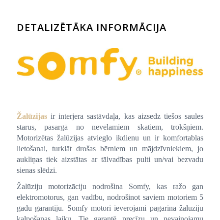
DETALIZĒTĀKA INFORMĀCIJA
Žalūzijas
ir interjera sastāvdaļa, kas aizsedz tiešos saules
starus, pasargā no nevēlamiem skatiem, trokšņiem.
Motorizētas žalūzijas atvieglo ikdienu un ir komfortablas
lietošanai, turklāt drošas bērniem un mājdzīvniekiem, jo
aukliņas tiek aizstātas ar tālvadības pulti un/vai bezvadu
sienas slēdzi.
Žalūziju motorizāciju nodrošina Somfy, kas ražo gan
elektromotorus, gan vadību, nodrošinot saviem motoriem 5
gadu garantiju. Somfy motori ievērojami pagarina žalūziju
kalpošanas laiku. Tie garantē precīzu un nevainojamu