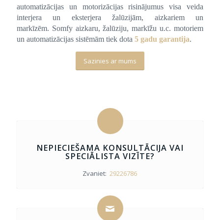
automatizācijas un motorizācijas risinājumus visa veida
interjera un eksterjera žalūzijām, aizkariem un
markīzēm. Somfy aizkaru, žalūziju, markīžu u.c. motoriem
un automatizācijas sistēmām tiek dota
5 gadu garantija
.
Sazinies ar mums
NEPIECIEŠAMA KONSULTĀCIJA VAI
SPECIĀLISTA VIZĪTE?
Zvaniet:
29226786