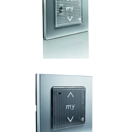
Mēs esam 1997. gadā Latvijā dzimis ražošanas uzņēmums,
kas labprāt uzņemsies rūpes par jūsu logu noformējumu.
Izgatavojam visa veida logu žalūzijas. Piedāvājam āra
ēnošanas sistēmas. Pēc klientu pasūtījuma šujam dienas un
nakts aizkarus.
NODERĪGA INFORMĀCIJA