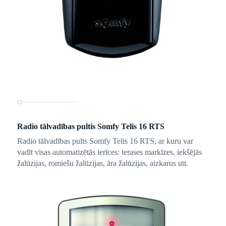
Radio tālvadības pultis Somfy Telis 16 RTS
Radio tālvadības pults Somfy Telis 16 RTS, ar kuru var
vadīt visas automatizētās ierīces: terases markīzes, iekšējās
žalūzijas, romiešu žalūzijas, āra žalūzijas, aizkarus utt.