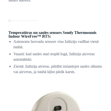
saules stariem.
Temperatūras un saules sensors Somfy Thermosunis
Indoor WireFree™ RTS:
Autonoms bezvadu sensors visu žalūziju vadībai vienā
istabā.
Vasarā: kad saules stari iespīd logā, žalūzija aizveras
automātiski.
Ziemā: žalūzija atveras, pilnībā izmantojot saules siltumu
vai aizveras, ja istabā kļūst pārāk karsts.