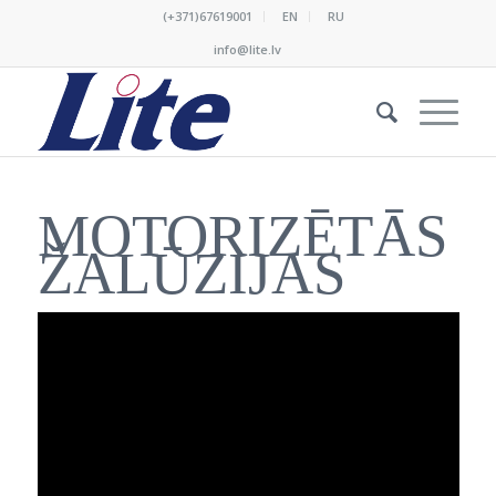
(+371)67619001
EN
RU
info@lite.lv
MOTORIZĒTĀS
ŽALŪZIJAS