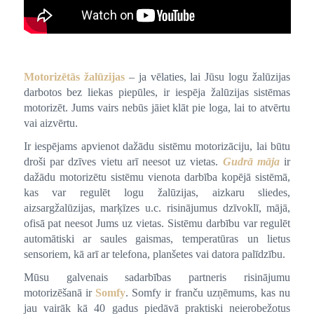
Motorizētās žalūzijas
– ja vēlaties, lai Jūsu logu žalūzijas
darbotos bez liekas piepūles, ir iespēja žalūzijas sistēmas
motorizēt. Jums vairs nebūs jāiet klāt pie loga, lai to atvērtu
vai aizvērtu.
Ir iespējams apvienot dažādu sistēmu motorizāciju, lai būtu
droši par dzīves vietu arī neesot uz vietas.
Gudrā māja
ir
dažādu motorizētu sistēmu vienota darbība kopējā sistēmā,
kas var regulēt logu žalūzijas, aizkaru sliedes,
aizsargžalūzijas, marķīzes u.c. risinājumus dzīvoklī, mājā,
ofisā pat neesot Jums uz vietas. Sistēmu darbību var regulēt
automātiski ar saules gaismas, temperatūras un lietus
sensoriem, kā arī ar telefona, planšetes vai datora palīdzību.
Mūsu galvenais sadarbības partneris risinājumu
motorizēšanā ir
Somfy
. Somfy ir franču uzņēmums, kas nu
jau vairāk kā 40 gadus piedāvā praktiski neierobežotus