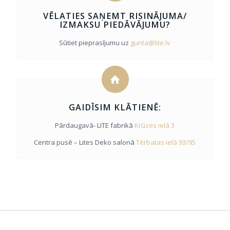
VĒLATIES SAŅEMT RISINĀJUMA/
IZMAKSU PIEDĀVĀJUMU?
Sūtiet pieprasījumu uz
gunta@lite.lv
GAIDĪSIM KLĀTIENĒ:
Pārdaugavā- LITE fabrikā
Krūzes ielā 3
Centra pusē – Lites Deko salonā
Tērbatas ielā 93/95