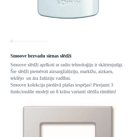
Smoove bezvadu sienas slēdži
Smoove slēdži aprīkoti ar radio tehnoloģiju ir skārienjutīgi.
Šie slēdži piemēroti aizsargžalūziju, markīžu, aizkaru,
iekšējo un āra žalūziju vadībai.
Smoove kolekcija piedāvā plašas iespējas! Pieejami 3
funkcionālie modeļi un 8 krāsu varianti slēdža rāmītim!