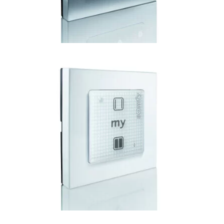
Par mums
Produkti
Portfolio
Dīleri Latvijā
Tehniskā informācija
Privātuma politika
Uzzināt vairāk
SOCIĀLIE TĪKLI