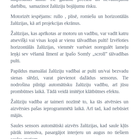
darbību, samazinot žalūziju bojājumu risku.
Motorizēt iespējams: rullo , plisē, romiešu un horizontālās
žalūzijas, kā arī projekcijas ekrānus.
Žalūzijas, kas aprīkotas ar motoru un vadību, var vadīt katru
atsevišķi vai visas kopā ar vienu tālvadības pulti! Izvēloties
horizontālās žalūzijas, vienmēr varēsiet noregulēt lameļu
leņķi sev vēlamā līmenī ar īpašo Somfy „scroll” tālvadības
pulti.
Papildus manuālai žalūziju vadībai ar pulti un/vai bezvadu
sienas slēdzi, varat pievienot dažādus sensorus. Tie
nodrošina pilnīgi automātisku žalūziju vadību, arī jūsu
prombūtnes laikā. Tādā veidā imitējot klātbūtnes efektu.
Žalūziju vadība ar taimeri nozīmē to, ka tās atvērsies un
aizvērsies pašas ieprogrammētā laikā. Arī tad, kad nebūsiet
mājās.
Saules sensors automātiski aizvērs žalūzijas, kad saule kļūs
pārāk intensīva, pasargājot interjeru un augus no tiešiem