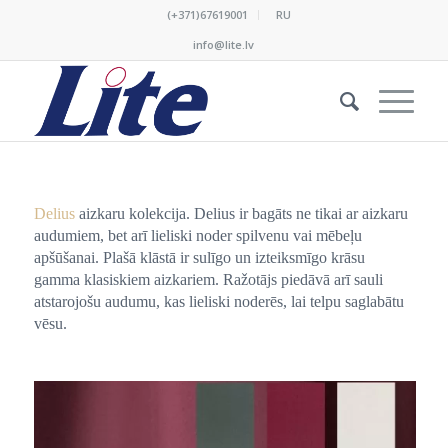
(+371)67619001
RU
info@lite.lv
Delius
aizkaru kolekcija. Delius ir bagāts ne tikai ar aizkaru
audumiem, bet arī lieliski noder spilvenu vai mēbeļu
apšūšanai. Plašā klāstā ir sulīgo un izteiksmīgo krāsu
gamma klasiskiem aizkariem. Ražotājs piedāvā arī sauli
atstarojošu audumu, kas lieliski noderēs, lai telpu saglabātu
vēsu.