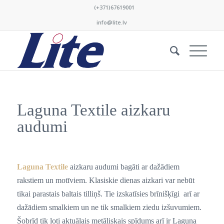
(+371)67619001
info@lite.lv
Laguna Textile aizkaru
audumi
Laguna Textile
aizkaru audumi bagāti ar dažādiem
rakstiem un motīviem. Klasiskie dienas aizkari var nebūt
tikai parastais baltais tilliņš. Tie izskatīsies brīnišķīgi arī ar
dažādiem smalkiem un ne tik smalkiem ziedu izšuvumiem.
Šobrīd tik ļoti aktuālais metāliskais spīdums arī ir Laguna