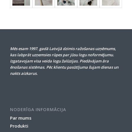
Mēs esam 1997. gadā Latvijā dzimis ražošanas uzņēmums,
kas labprāt uzņemsies rūpes par jūsu logu noformējumu.
Izgatavojam visa veida logu žalūzijas. Piedāvājam āra
ēnošanas sistēmas. Pēc klientu pasūtījuma šujam dienas un
nakts aizkarus.
NODERĪGA INFORMĀCIJA
Par mums
Produkti