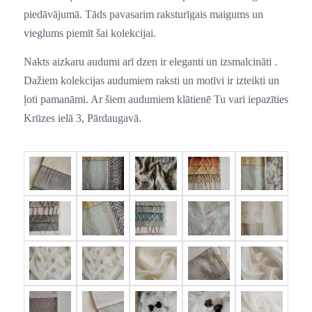
piedāvājumā. Tāds pavasarim raksturīgais maigums un
vieglums piemīt šai kolekcijai.
Nakts aizkaru audumi arī dzen ir eleganti un izsmalcināti .
Dažiem kolekcijas audumiem raksti un motīvi ir izteikti un
ļoti pamanāmi. Ar šiem audumiem klātienē Tu vari iepazīties
Krūzes ielā 3, Pārdaugavā.