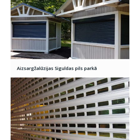
Aizsargžalūzijas Siguldas pils parkā