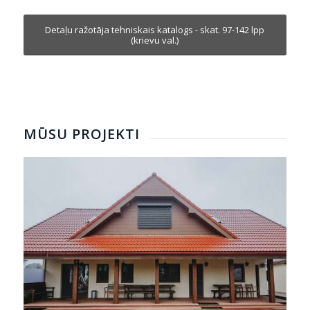
Detaļu ražotāja tehniskais katalogs - skat. 97-142 lpp
(krievu val.)
MŪSU PROJEKTI