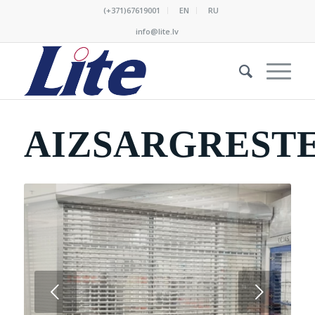
(+371)67619001
EN
RU
info@lite.lv
AIZSARGREST
Next