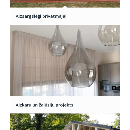
Aizsargslēģi privātmājai
Aizkaru un žalūziju projekts