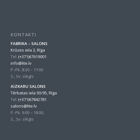
KONTAKTI
FABRIKA – SALONS
Krūzes iela 3, Rīga
Tel:
(+371)67619001
info@lite.lv
P.-Pk. 8:30 – 17:00
S., Sv. slēgts
AIZKARU SALONS
Tērbatas iela 93/95, Rīga
Tel:
(+371)67842781
salons@lite.lv
P.-Pk. 9:00 – 18:00;
S., Sv. slēgts