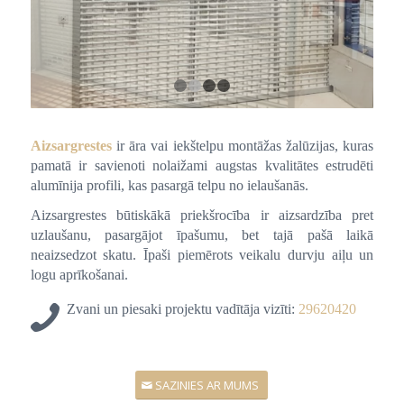
1
2
3
4
Aizsargrestes
ir āra vai iekštelpu montāžas žalūzijas, kuras
pamatā ir savienoti nolaižami augstas kvalitātes estrudēti
alumīnija profili, kas pasargā telpu no ielaušanās.
Aizsargrestes būtiskākā priekšrocība ir aizsardzība pret
uzlaušanu, pasargājot īpašumu, bet tajā pašā laikā
neaizsedzot skatu. Īpaši piemērots veikalu durvju aiļu un
logu aprīkošanai.
Zvani un piesaki projektu vadītāja vizīti:
29620420
SAZINIES AR MUMS