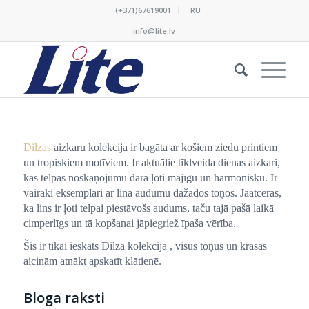
(+371)67619001
RU
info@lite.lv
Dilzas
aizkaru kolekcija ir bagāta ar košiem ziedu printiem
un tropiskiem motīviem. Ir aktuālie tīklveida dienas aizkari,
kas telpas noskaņojumu dara ļoti mājīgu un harmonisku. Ir
vairāki eksemplāri ar lina audumu dažādos toņos. Jāatceras,
ka lins ir ļoti telpai piestāvošs audums, taču tajā pašā laikā
cimperlīgs un tā kopšanai jāpiegriež īpaša vērība.
Šis ir tikai ieskats Dilza kolekcijā , visus toņus un krāsas
aicinām atnākt apskatīt klātienē.
Bloga raksti