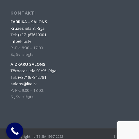
KONTAKTI
FABRIKA – SALONS
Krūzes iela 3, Rīga
Tel:
(+371)67619001
info@lite.lv
P.-Pk. 8:30 – 17:00
S., Sv. slēgts
AIZKARU SALONS
Tērbatas iela 93/95, Rīga
Tel:
(+371)67842781
salons@lite.lv
P.-Pk. 9:00 – 18:00;
S., Sv. slēgts
© Copyright - LITE SIA 1997-2022