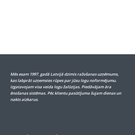
Mēs esam 1997. gadā Latvijā dzimis ražošanas uzņēmums,
kas labprāt uzņemsies rūpes par jūsu logu noformējumu.
Izgatavojam visa veida logu žalūzijas. Piedāvājam āra
ēnošanas sistēmas. Pēc klientu pasūtījuma šujam dienas un
nakts aizkarus.