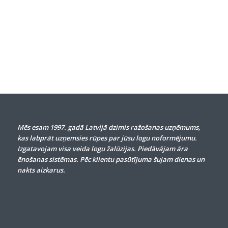
Mēs esam 1997. gadā Latvijā dzimis ražošanas uzņēmums,
kas labprāt uzņemsies rūpes par jūsu logu noformējumu.
Izgatavojam visa veida logu žalūzijas. Piedāvājam āra
ēnošanas sistēmas. Pēc klientu pasūtījuma šujam dienas un
nakts aizkarus.