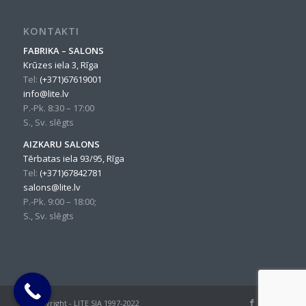
KONTAKTI
FABRIKA – SALONS
Krūzes iela 3, Rīga
Tel:
(+371)67619001
info@lite.lv
P.-Pk. 8:30 – 17:00
S., Sv. slēgts
AIZKARU SALONS
Tērbatas iela 93/95, Rīga
Tel:
(+371)67842781
salons@lite.lv
P.-Pk. 9:00 – 18:00;
S., Sv. slēgts
© Copyright - LITE SIA 1997-2022