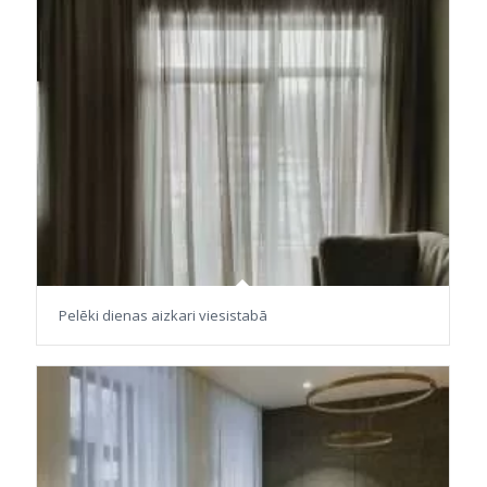
Pelēki dienas aizkari viesistabā