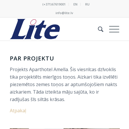
(+371)67619001
EN
RU
info@lite.lv
PAR PROJEKTU
Projekts Aparthotel Amella. Šis viesnīcas dzīvoklis
tika projektēts mierīgos toņos. Aizkari tika izvēlēti
piezemētos zemes toņos ar aptumšojošiem nakts
aizkariem. Tāda izteikta māju sajūta, ko ir
radījušas šīs siltās krāsas.
Atpakaļ