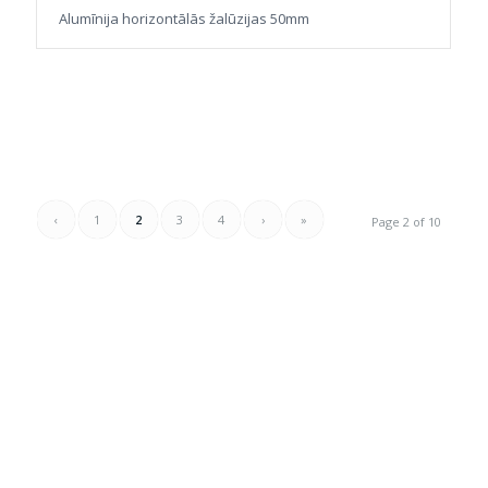
Alumīnija horizontālās žalūzijas 50mm
‹
1
2
3
4
›
»
Page 2 of 10