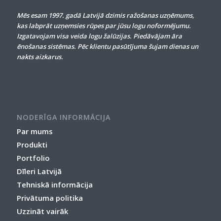
Mēs esam 1997. gadā Latvijā dzimis ražošanas uzņēmums,
kas labprāt uzņemsies rūpes par jūsu logu noformējumu.
Izgatavojam visa veida logu žalūzijas. Piedāvājam āra
ēnošanas sistēmas. Pēc klientu pasūtījuma šujam dienas un
nakts aizkarus.
NODERĪGA INFORMĀCIJA
Par mums
Produkti
Portfolio
Dīleri Latvijā
Tehniskā informācija
Privātuma politika
Uzzināt vairāk