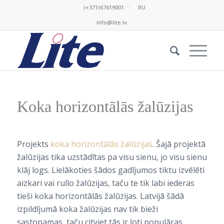
(+371)67619001
RU
info@lite.lv
Koka horizontālās žalūzijas
Projekts
koka horizontālās žalūzijas
. Šajā projektā
žalūzijas tika uzstādītas pa visu sienu, jo visu sienu
klāj logs. Lielākoties šādos gadījumos tiktu izvēlēti
aizkari vai rullo žalūzijas, taču te tik labi iederas
tieši koka horizontālās žalūzijas. Latvijā šādā
izpildījumā koka žalūzijas nav tik bieži
sastopamas, taču citviet tās ir ļoti populāras.