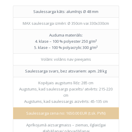
Saulessarga kāts: alumīnijs Ø 48 mm
MAX saulessarga izmēri: Ø 350cm vai 330x330cm
Auduma materiāls:
4. klase – 100 % polyester 250 g/m²
5. klase – 100 % polyacrylic 300 g/m²
Volāni: volāns nav pieejams
Saulessarga svars, bez atsvariem: apm. 28 kg
Kopējais augstums līdz: 285 cm
Augstums, kad saulessargs pacelts/ atvērts: 215-220
cm
Augstums, kad saulessargs aizvērts: 45-135 cm
Saulessarga cena no: 1650.00 EUR (t.sk. PVN)
Aprīkojumā aizsargmaiss – ziemas, ilglaicīgai
glabāšanai/ pārvadāšanai