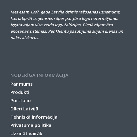
Mēs esam 1997. gadā Latvijā dzimis ražošanas uzņēmums,
kas labprāt uzņemsies rūpes par jūsu logu noformējumu.
Izgatavojam visa veida logu žalūzijas. Piedāvājam āra
ēnošanas sistēmas. Pēc klientu pasūtījuma šujam dienas un
nakts aizkarus.
NODERĪGA INFORMĀCIJA
Par mums
Produkti
Portfolio
Dīleri Latvijā
Tehniskā informācija
Privātuma politika
Uzzināt vairāk