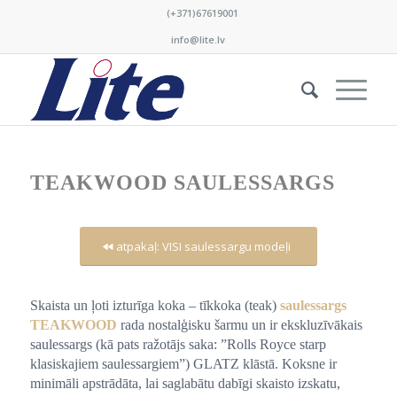
(+371)67619001
info@lite.lv
TEAKWOOD SAULESSARGS
atpakaļ: VISI saulessargu modeļi
Skaista un ļoti izturīga koka – tīkkoka (teak)
saulessargs
TEAKWOOD
rada nostalģisku šarmu un ir ekskluzīvākais
saulessargs (kā pats ražotājs saka: ”Rolls Royce starp
klasiskajiem saulessargiem”) GLATZ klāstā. Koksne ir
minimāli apstrādāta, lai saglabātu dabīgi skaisto izskatu,