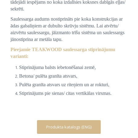
tādejādi iespējams no koka izdalīsies koksnes dabīgās eļļas/
sekrēti.
Saulessarga audums nostiprināts pie koka konstrukcijas ar
ādas gabaliņiem ar dubulto skrūvju sistēmu. Lai atvērtu/
aizvērtu saulessargu, jāizmanto trīšu sistēma un saulessargs
jānostiprina ar metāla tapu.
Pieejamie TEAKWOOD saulessarga stiprinājumu
varianti:
Stiprinājuma balsts iebetonēšanai zemē,
Betona/ pulēta granīta atsvars,
Pulēta granīta atsvars uz riteņiem un ar rokturi,
Stiprinājums pie sienas/ citas vertikālas virsmas.
Produkta katalogs (ENG)