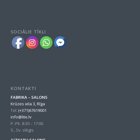
SOCIĀLIE TĪKLI
KONTAKTI
FABRIKA – SALONS
Krūzes iela 3, Rīga
Tel:
(+371)67619001
info@lite.lv
P.-Pk. 8:30 – 17:00
S., Sv. slēgts
AIZKARU SALONS