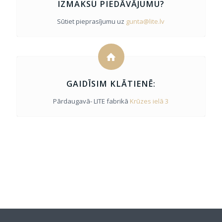
IZMAKSU PIEDĀVĀJUMU?
Sūtiet pieprasījumu uz
gunta@lite.lv
GAIDĪSIM KLĀTIENĒ:
Pārdaugavā- LITE fabrikā
Krūzes ielā 3